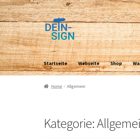
Zur
Zum
Navigation
Inhalt
springen
springen
Startseite
Webseite
Shop
Wa
Home
Allgemein
Kategorie:
Allgeme