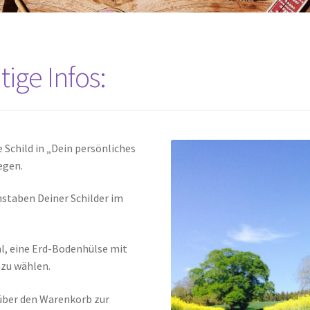
ige Infos:
e Schild in „Dein persönliches
egen.
staben Deiner Schilder im
l, eine Erd-Bodenhülse mit
azu wählen.
 über den Warenkorb zur